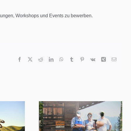
ellungen, Workshops und Events zu bewerben.
Facebook
X
Reddit
LinkedIn
WhatsApp
Tumblr
Pinterest
Vk
Xing
Email
Verwalten von
Besuchern und