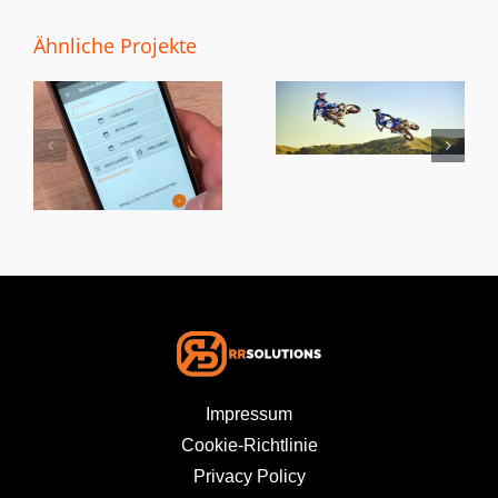
Ähnliche Projekte
1000 CV-
Sodalis-
Motorradstrecken
social media
cheine
event
Impressum
Cookie-Richtlinie
Privacy Policy